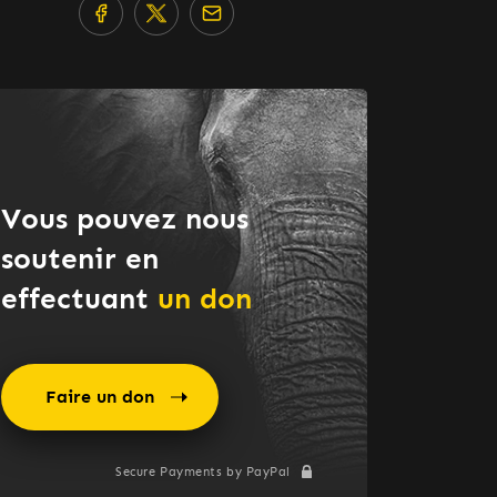
Share on Facebook
Share on X
Share by mail
Vous pouvez nous
soutenir en
effectuant
un don
Faire un don
Secure Payments by PayPal